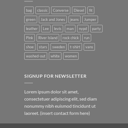
with
A
Gallery
bag
classic
Converse
Diesel
fit
green
Jack and Jones
jeans
Jumper
leather
Lee
levis
man
nypd
party
Pink
River Island
rock chick
run
shoe
stars
sweden
t-shirt
vans
washed-out
white
women
SIGNUP FOR NEWSLETTER
Lorem ipsum dolor sit amet,
consectetuer adipiscing elit, sed diam
nonummy nibh euismod tincidunt ut
laoreet. (insert contact form here)