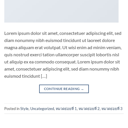
Lorem ipsum dolor sit amet, consectetuer adipiscing elit, sed
diam nonummy nibh euismod tincidunt ut laoreet dolore
magna aliquam erat volutpat. Ut wisi enim ad minim veniam,
quis nostrud exerci tation ullamcorper suscipit lobortis nisl
ut aliquip ex ea commodo consequat. Lorem ipsum dolor sit
amet, consectetuer adipiscing elit, sed diam nonummy nibh
euismod tincidunt […]
CONTINUE READING
→
Posted in
Style
,
Uncategorized
,
หมวดย่อยที่ 1
,
หมวดย่อยที่ 2
,
หมวดย่อยที่ 3