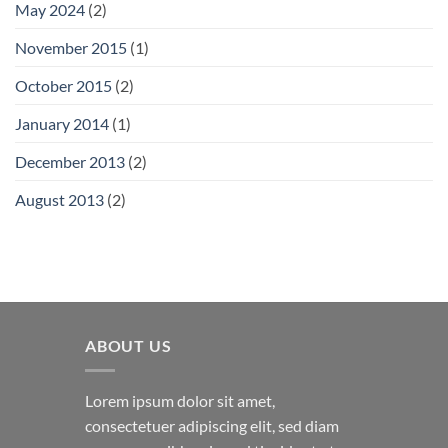
May 2024
(2)
November 2015
(1)
October 2015
(2)
January 2014
(1)
December 2013
(2)
August 2013
(2)
ABOUT US
Lorem ipsum dolor sit amet,
consectetuer adipiscing elit, sed diam