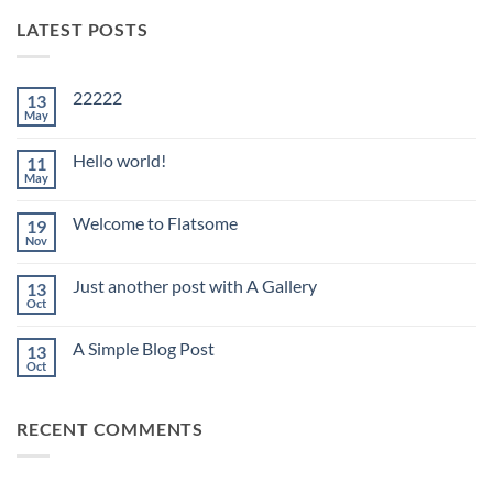
LATEST POSTS
22222
13
May
No
Comments
on
Hello world!
11
22222
May
No
Comments
on
Welcome to Flatsome
19
Hello
world!
Nov
No
Comments
on
Just another post with A Gallery
13
Welcome
to
Oct
No
Flatsome
Comments
on
A Simple Blog Post
13
Just
another
Oct
No
post
Comments
with
on
A
A
Gallery
RECENT COMMENTS
Simple
Blog
Post