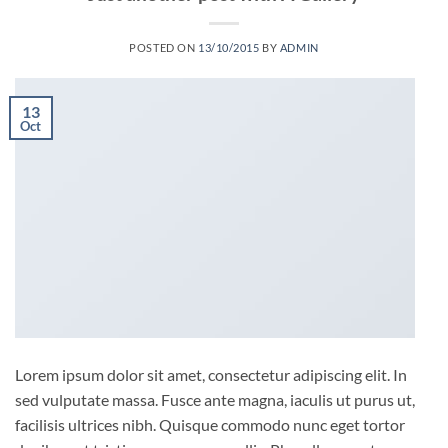
POSTED ON
13/10/2015
BY
ADMIN
13
Oct
Lorem ipsum dolor sit amet, consectetur adipiscing elit. In
sed vulputate massa. Fusce ante magna, iaculis ut purus ut,
facilisis ultrices nibh. Quisque commodo nunc eget tortor