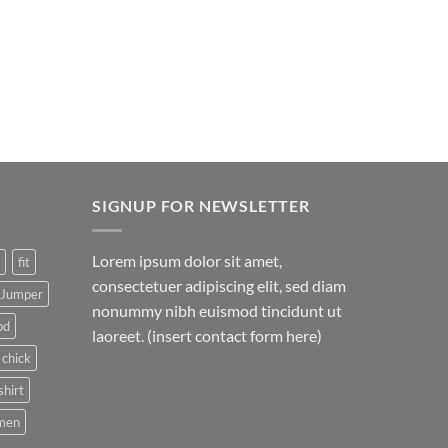
SIGNUP FOR NEWSLETTER
Lorem ipsum dolor sit amet,
fit
consectetuer adipiscing elit, sed diam
Jumper
nonummy nibh euismod tincidunt ut
pd
laoreet. (insert contact form here)
 chick
shirt
men