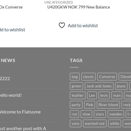
UNCATEGORIZED
t Ox Converse
U420GKW NOK 799 New Balance
Add to wishlist
d to wishlist
T NEWS
TAGS
bag
classic
Converse
Diesel
2222
o
green
Jack and Jones
jeans
omments
ello world!
leather
Lee
levis
man
ny
222
o
party
Pink
River Island
rock
omments
elcome to Flatsome
llo
run
shoe
stars
sweden
t-
rld!
o
omments
vans
washed-out
white
wo
ust another post with A
elcome