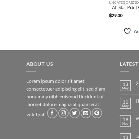
UNCATEGORIZED
All Star Prin
฿
29.00
Ad
ABOUT US
LATES
Lorem ipsum dolor sit amet,
2
13
consectetuer adipiscing elit, sed diam
May
N
C
nonummy nibh euismod tincidunt ut
on
H
11
22
laoreet dolore magna aliquam erat
May
N
C
volutpat.
on
W
19
He
wo
Nov
N
C
on
J
13
W