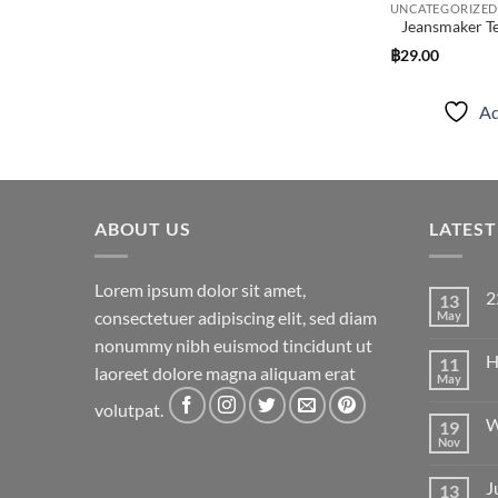
UNCATEGORIZED
Jeansmaker Te
฿
29.00
Ad
ABOUT US
LATES
Lorem ipsum dolor sit amet,
2
13
consectetuer adipiscing elit, sed diam
May
N
C
nonummy nibh euismod tincidunt ut
on
H
11
22
laoreet dolore magna aliquam erat
May
N
C
volutpat.
on
W
19
He
wo
Nov
N
C
on
J
13
W