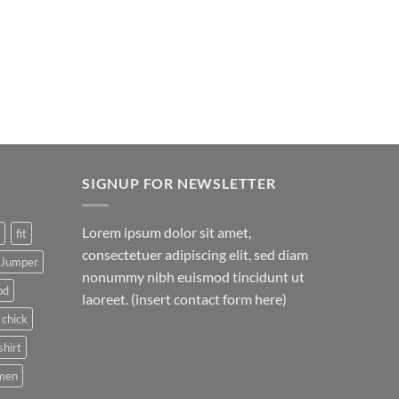
SIGNUP FOR NEWSLETTER
Lorem ipsum dolor sit amet,
fit
consectetuer adipiscing elit, sed diam
Jumper
nonummy nibh euismod tincidunt ut
pd
laoreet. (insert contact form here)
 chick
shirt
men