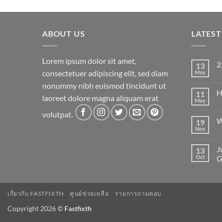
ABOUT US
LATES
Lorem ipsum dolor sit amet,
2
13
consectetuer adipiscing elit, sed diam
May
N
C
nonummy nibh euismod tincidunt ut
on
H
11
22
laoreet dolore magna aliquam erat
May
N
C
volutpat.
on
W
19
He
wo
Nov
N
C
on
J
13
W
to
Oct
G
Fl
N
C
on
Ju
เกี่ยวกับ FASTFIXTH
ศูนย์ช่วยเหลือ
รายการถามตอบ
an
po
wi
Copyright 2026 ©
Fastfixth
A
Ga