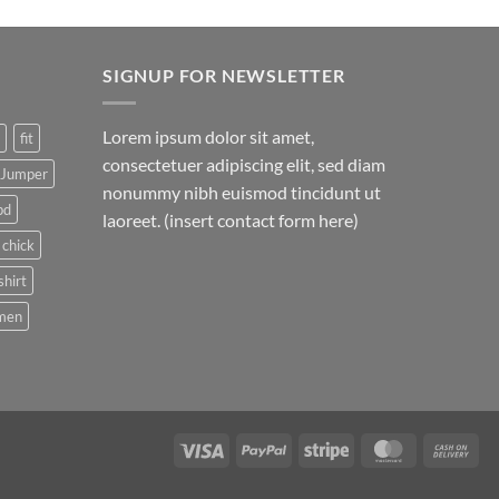
SIGNUP FOR NEWSLETTER
Lorem ipsum dolor sit amet,
fit
consectetuer adipiscing elit, sed diam
Jumper
nonummy nibh euismod tincidunt ut
pd
laoreet. (insert contact form here)
 chick
shirt
men
Visa
PayPal
Stripe
MasterCard
Cas
On